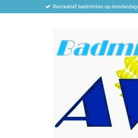
Recreatief badminton op donderda
Ga
direct
naar
de
hoofdinhoud