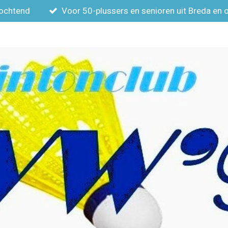
gochtend
Voor 50-plussers en senioren uit Breda en