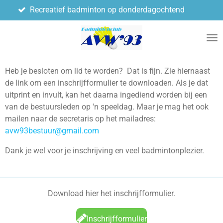
creatief badminton op donderdagochtend
Voor 5
Ga
direct
naar
de
hoofdinhoud
Heb je besloten om lid te worden? Dat is fijn. Zie hiernaast
de link om een inschrijfformulier te downloaden. Als je dat
uitprint en invult, kan het daarna ingediend worden bij een
van de bestuursleden op 'n speeldag. Maar je mag het ook
mailen naar de secretaris op het mailadres:
avw93bestuur@gmail.com
Dank je wel voor je inschrijving en veel badmintonplezier.
Download hier het inschrijfformulier.
Inschrijfformulier